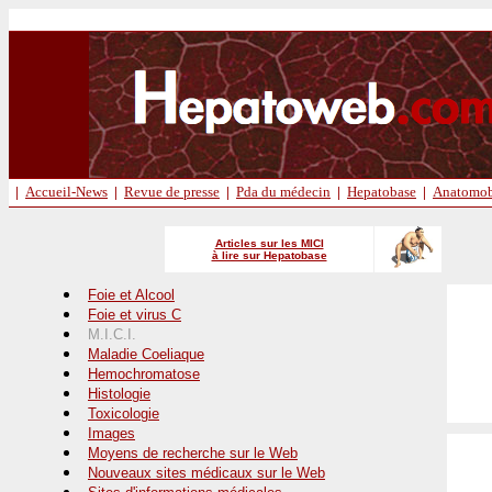
|
Accueil-News
|
Revue de presse
|
Pda du médecin
|
Hepatobase
|
Anatomob
Articles sur les MICI
à lire sur Hepatobase
Foie et Alcool
Foie et virus C
M.I.C.I.
Maladie Coeliaque
Hemochromatose
Histologie
Toxicologie
Images
Moyens de recherche sur le Web
Nouveaux sites médicaux sur le Web