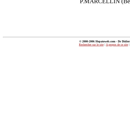
P.MARCELLIN (Be
© 2000-2006 Hepatoweb.com - Dr Didier M
Rechercher sur le site
|
A propos de ce site
|