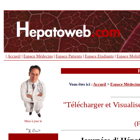
|
Accueil
|
Espace Médecins
|
Espace Patients
|
Espace Etudiants
|
Espace Mobil
+
-----
Vous êtes ici :
Accueil
>
Espace Médecin
"Télécharger et Visualise
Mise à jour le
(F
"); //-->
+