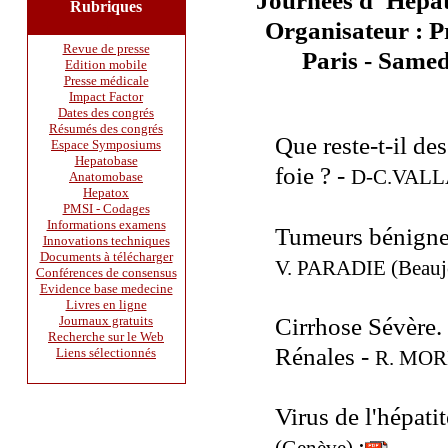
Journées d' Hépa
Rubriques
+
Organisateur : 
Revue de presse
Paris - Samed
Edition mobile
Presse médicale
Impact Factor
Dates des congrés
Résumés des congrés
Que reste-t-il de
Espace Symposiums
Hepatobase
foie ? -
D-C.VALLA
Anatomobase
Hepatox
PMSI - Codages
Informations examens
Tumeurs bénignes
Innovations techniques
Documents à télécharger
V. PARADIE (Beauj
Conférences de consensus
Evidence base medecine
Livres en ligne
Cirrhose Sévère. 
Journaux gratuits
Recherche sur le Web
Rénales -
Liens sélectionnés
R. MOR
Virus de l'hépatit
: