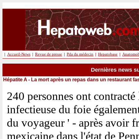
|
Accueil-News
|
Revue de presse
|
Pda du médecin
|
Hepatobase
|
Anatomob
Dernières news su
Hépatite A - La mort après un repas dans un restaurant fa
240 personnes ont contracté 
infectieuse du foie égalemen
du voyageur ' - après avoir f
mexicaine dans l'état de Pe