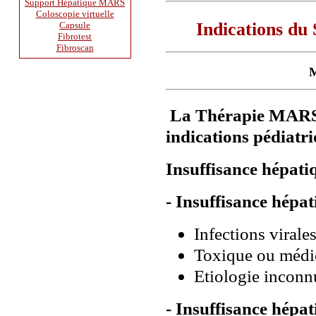
Support Hépatique MARS
Coloscopie virtuelle
Indications d
Capsule
Fibrotest
Fibroscan
 
La Thérapie MAR
indications pédiatri
Insuffisance hépatiq
- Insuffisance hépa
Infections virale
Toxique ou médi
Etiologie inconn
- Insuffisance hépa