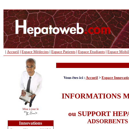
|
Accueil
|
Espace Médecins
|
Espace Patients
|
Espace Etudiants
|
Espace Mobil
+
-----
Vous êtes ici :
Accueil
>
Espace Innovati
INFORMATIONS M
Mise à jour le
ou
SUPPORT HEP
"); //-->
ADSORBENTS 
Innovations