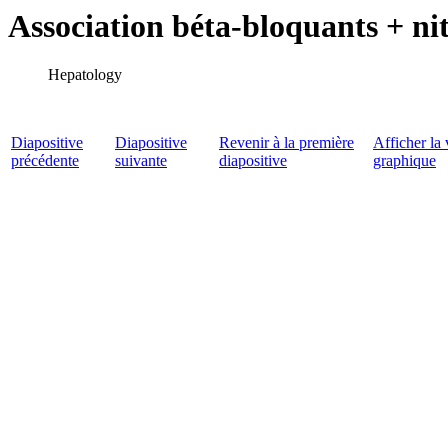
Association béta-bloquants + ni
Hepatology
Diapositive
Diapositive
Revenir à la première
Afficher la 
précédente
suivante
diapositive
graphique