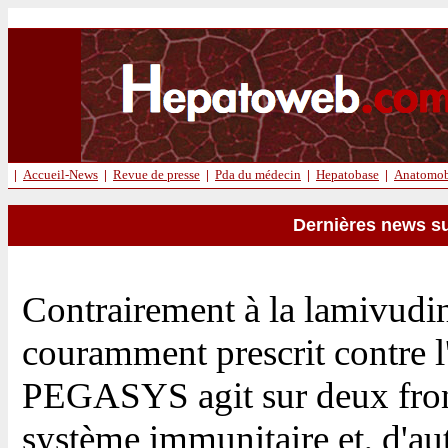
|
Accueil-News
|
Revue de presse
|
Pda du médecin
|
Hepatobase
|
Anatomob
Dernières news su
Contrairement à la lamivudi
couramment prescrit contre l'
PEGASYS agit sur deux fronts
système immunitaire et, d'autr