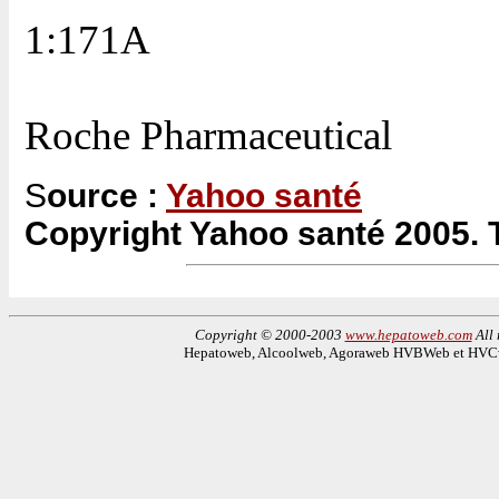
1:171A
Roche Pharmaceutical
S
ource :
Yahoo santé
Copyright Yahoo santé 2005. T
Copyright © 2000-2003
www.hepatoweb.com
All 
Hepatoweb, Alcoolweb, Agoraweb HVBWeb et HVCwe