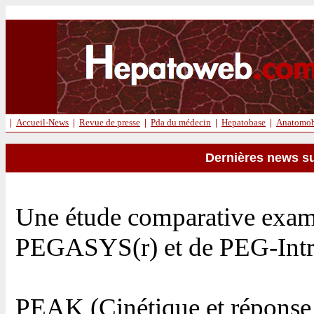
|
Accueil-News
|
Revue de presse
|
Pda du médecin
|
Hepatobase
|
Anatomob
Dernières news su
Une étude comparative exami
PEGASYS(r) et de PEG-Intron(
PEAK (Cinétique et réponse 