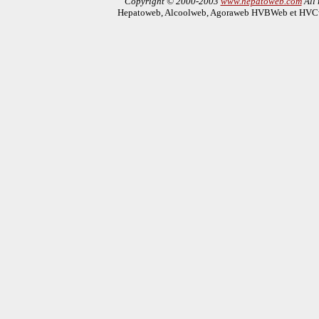
Copyright © 2000-2003
www.hepatoweb.com
All 
Hepatoweb, Alcoolweb, Agoraweb HVBWeb et HVCwe