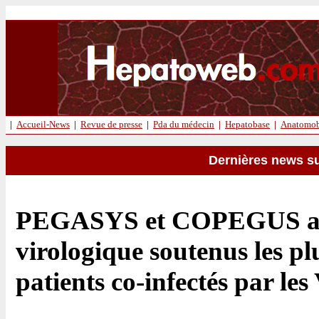
|
Accueil-News
|
Revue de presse
|
Pda du médecin
|
Hepatobase
|
Anatomob
Dernières news su
PEGASYS et COPEGUS atte
virologique soutenus les plu
patients co-infectés par l