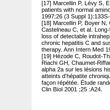
[17] Marcellin P, Lévy S, E
patients with normal amin
1997;26 (3 Suppl 1):133S
[18] Marcellin P, Boyer N,
Castelneau C, et al. Long
loss of detectable intrahe
chronic hepatitis C and su
therapy. Ann Intern Med 1
[19] Hézode C, Roudot-Th
Riachi GH, Chaumet-Riffaut 
alpha 2a sur les lésions h
atteints d'hépatite chron
façon répétée. Étude rand
Clin Biol 2001 ;25 :A24.