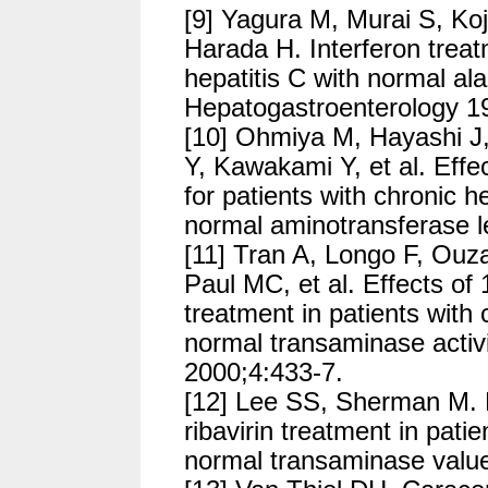
[9] Yagura M, Murai S, Ko
Harada H. Interferon treat
hepatitis C with normal ala
Hepatogastroenterology 1
[10] Ohmiya M, Hayashi 
Y, Kawakami Y, et al. Effe
for patients with chronic he
normal aminotransferase l
[11] Tran A, Longo F, Ouza
Paul MC, et al. Effects of 
treatment in patients with 
normal transaminase activ
2000;4:433-7.
[12] Lee SS, Sherman M. Pi
ribavirin treatment in pati
normal transaminase values