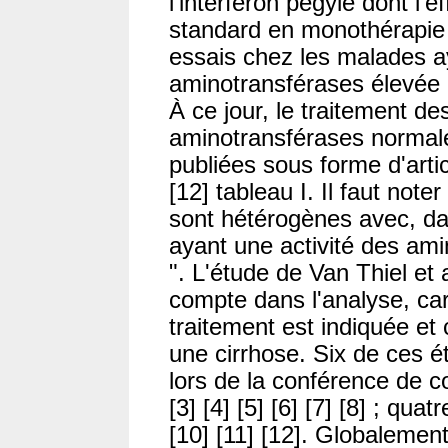
l'interféron pégylé dont l'ef
standard en monothérapie
essais chez les malades a
aminotransférases élevée
À ce jour, le traitement d
aminotransférases normale 
publiées sous forme d'article
[12] tableau I. Il faut not
sont hétérogènes avec, da
ayant une activité des am
". L'étude de Van Thiel et a
compte dans l'analyse, car
traitement est indiquée et
une cirrhose. Six de ces é
lors de la conférence de 
[3] [4] [5] [6] [7] [8] ; qua
[10] [11] [12]. Globalement