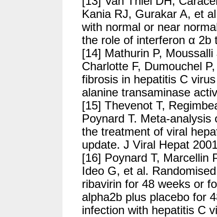
[13] Van Thiel DH, Carace
Kania RJ, Gurakar A, et al.
with normal or near normal
the role of interferon α 2
[14] Mathurin P, Moussalli 
Charlotte F, Dumouchel P, 
fibrosis in hepatitis C viru
alanine transaminase acti
[15] Thevenot T, Regimbea
Poynard T. Meta-analysis o
the treatment of viral hepa
update. J Viral Hepat 2001
[16] Poynard T, Marcellin
Ideo G, et al. Randomised t
ribavirin for 48 weeks or f
alpha2b plus placebo for 4
infection with hepatitis C