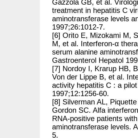
Gazzola GB, et al. Virolog
treatment in hepatitis C vi
aminotransferase levels an
1997;26:1012-7.
[6] Orito E, Mizokami M, 
M, et al. Interferon-α ther
serum alanine aminotransf
Gastroenterol Hepatol 199
[7] Nordoy I, Krarup HB, B
Von der Lippe B, et al. Int
activity hepatitis C : a pi
1997;12:1256-60.
[8] Silverman AL, Piquette 
Gordon SC. Alfa interferon
RNA-positive patients with
aminotransferase levels. 
5.