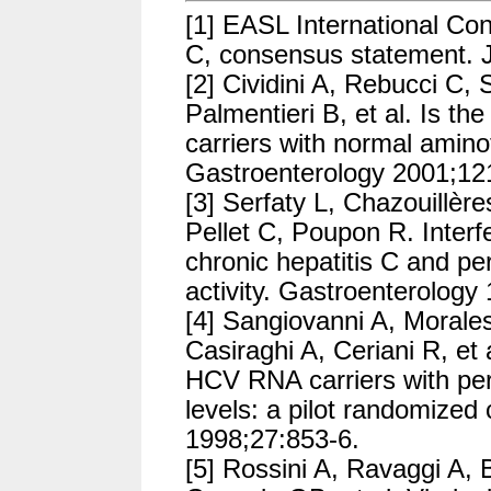
[1] EASL International Co
C, consensus statement. J
[2] Cividini A, Rebucci C, 
Palmentieri B, et al. Is the
carriers with normal amino
Gastroenterology 2001;12
[3] Serfaty L, Chazouillèr
Pellet C, Poupon R. Interfe
chronic hepatitis C and pe
activity. Gastroenterology
[4] Sangiovanni A, Moral
Casiraghi A, Ceriani R, et 
HCV RNA carriers with per
levels: a pilot randomized
1998;27:853-6.
[5] Rossini A, Ravaggi A, B