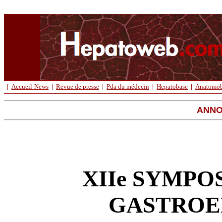
|
Accueil-News
|
Revue de presse
|
Pda du médecin
|
Hepatobase
|
Anatomob
ANNO
XIIe SYMPO
GASTROE